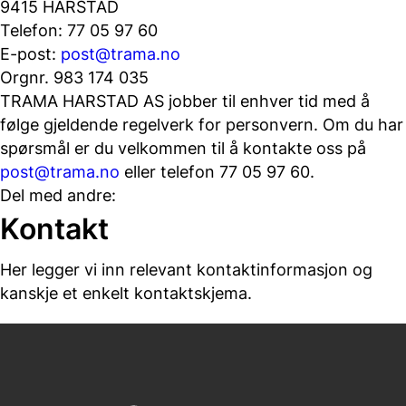
9415 HARSTAD
Telefon: 77 05 97 60
E-post:
post@trama.no
Orgnr. 983 174 035
TRAMA HARSTAD AS jobber til enhver tid med å
følge gjeldende regelverk for personvern. Om du har
spørsmål er du velkommen til å kontakte oss på
post@trama.no
eller telefon 77 05 97 60.
Del med andre:
Del
Del
Del
Del
Kontakt
på
på
på
på
Facebook
Twitter
LinkedIn
E-
Her legger vi inn relevant kontaktinformasjon og
post
kanskje et enkelt kontaktskjema.