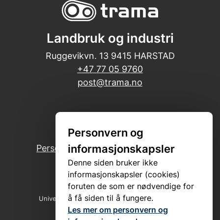
Landbruk og industri
Ruggevikvn. 13 9415 HARSTAD
+47 77 05 9760
post@trama.no
Sosiale
medier
Personvern og
informasjonskapsler
Personvern og informasjonskapsler
Åpenhetsloven Trama
Denne siden bruker ikke
informasjonskapsler (cookies)
foruten de som er nødvendige for
å få siden til å fungere.
Universelt utformet nettside
fra Digitalt Byrå
Les mer om personvern og