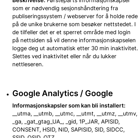
Beskrivelse:
Førsteparts informasjonskapsel
som er nødvendig sesjonshåndtering fra
publiseringssystem / webserver for å holde rede
på de unike brukerne som besøker nettstedet. I
de tilfeller det er et sperret område med login
på nettsiden så vil denne informasjonskapselen
logge deg ut automatisk etter 30 min inaktivitet.
Slettes ved inaktivitet eller når du lukker
nettleseren.
Google Analytics / Google
Informasjonskapsler som kan bli installert:
__utma, __utmb, __utmc, __utmt, __utmz, __utmv,
_ga, _gat_gtag_UA_, _gid, 1P_JAR, APISID,
CONSENT, HSID, NID, SAPISID, SID, SIDCC,
SSID, OSID, OTZ