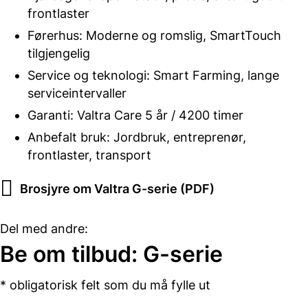
frontlaster
Førerhus: Moderne og romslig, SmartTouch
tilgjengelig
Service og teknologi: Smart Farming, lange
serviceintervaller
Garanti: Valtra Care 5 år / 4200 timer
Anbefalt bruk: Jordbruk, entreprenør,
frontlaster, transport
Brosjyre om Valtra G-serie (PDF)
Del med andre:
Del
Del
Del
Del
Be om tilbud: G-serie
på
på
på
på
Facebook
Twitter
LinkedIn
E-
*
obligatorisk felt som du må fylle ut
post