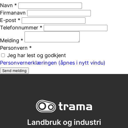
Navn *
Firmanavn
E-post *
Telefonnummer *
Melding *
Personvern *
Jeg har lest og godkjent
Personvernerklæringen (åpnes i nytt vindu)
Send melding
Landbruk og industri